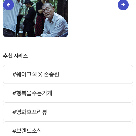
추천 시리즈
#쉐이크쉑 X 손종원
#행복을주는가게
#영화호프리뷰
#브랜드소식