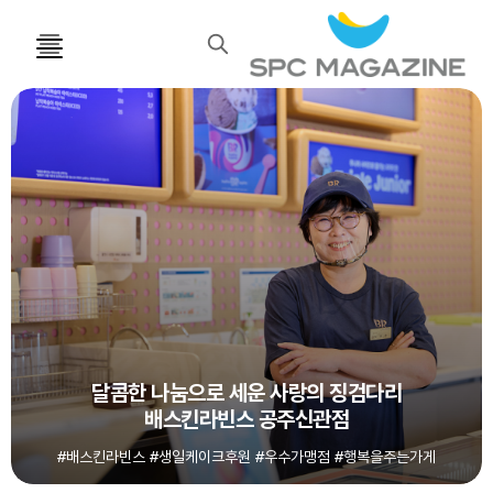
검
색
달콤한 나눔으로 세운 사랑의 징검다리
배스킨라빈스 공주신관점
#배스킨라빈스 #생일케이크후원 #우수가맹점 #행복을주는가게