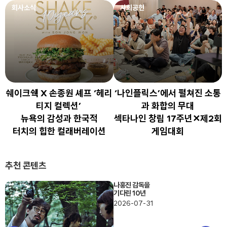
회사소식
사회공헌
쉐이크쉑 X 손종원 셰프 ‘헤리
‘나인플릭스’에서 펼쳐진 소통
티지 컬렉션’
과 화합의 무대
뉴욕의 감성과 한국적
섹타나인 창립 17주년✕제2회
터치의 힙한 컬래버레이션
게임대회
추천 콘텐츠
나홍진 감독을
기다린 10년
2026-07-31